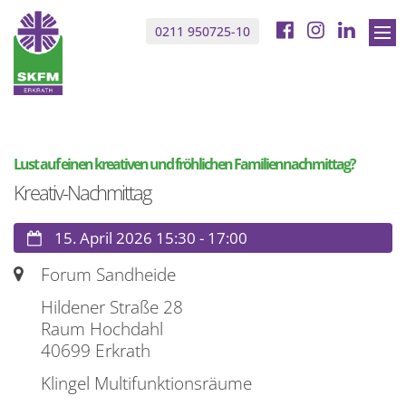
Zum Inhalt springen
0211 950725-10
:
Lust auf einen kreativen und fröhlichen Familiennachmittag?
Sta
Kreativ-Nachmittag
De
Datum:
15. April 2026 15:30 - 17:00
Ort:
Forum Sandheide
Hildener Straße 28
I
Raum Hochdahl
40699
Erkrath
Klingel Multifunktionsräume