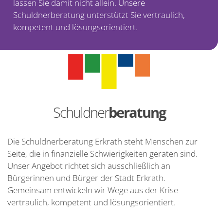
lassen Sie damit nicht allein. Unsere
Schuldnerberatung unterstützt Sie vertraulich,
kompetent und lösungsorientiert.
Ka
Unt
Job
Ko
Schuldner
beratung
Su
Die Schuldnerberatung Erkrath steht Menschen zur
Seite, die in finanzielle Schwierigkeiten geraten sind.
Unser Angebot richtet sich ausschließlich an
Bürgerinnen und Bürger der Stadt Erkrath.
Gemeinsam entwickeln wir Wege aus der Krise –
vertraulich, kompetent und lösungsorientiert.