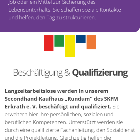
Job oder ein Mittel zur Sicherung des
Lebensunterhalts. Sie schaffen soziale Kontakte
und helfen, den Tag zu strukturieren.
Ka
Unt
Job
Ko
Beschäftigung &
Qualifizierung
Su
Langzeitarbeitslose werden in unserem
Secondhand-Kaufhaus „Rundum“ des SKFM
Erkrath e. V. beschäftigt und qualifiziert.
Sie
erweitern hier ihre persönlichen, sozialen und
beruflichen Kompetenzen. Unterstützt werden sie
durch eine qualifizierte Fachanleitung, den Sozialdienst
und die Projektleitung. Gleichzeitig helfen die